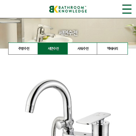
세면수전
주방수전
세면수전
샤워수전
액세서리