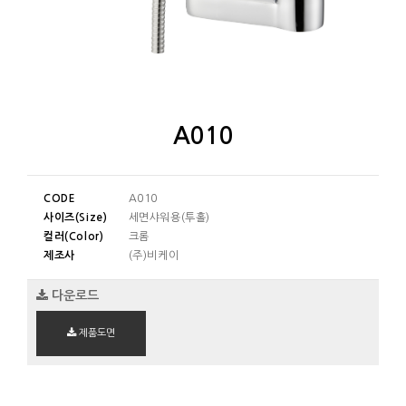
A010
CODE
A010
사이즈(Size)
세면샤워용(투홀)
컬러(Color)
크롬
제조사
(주)비케이
다운로드
제품도면