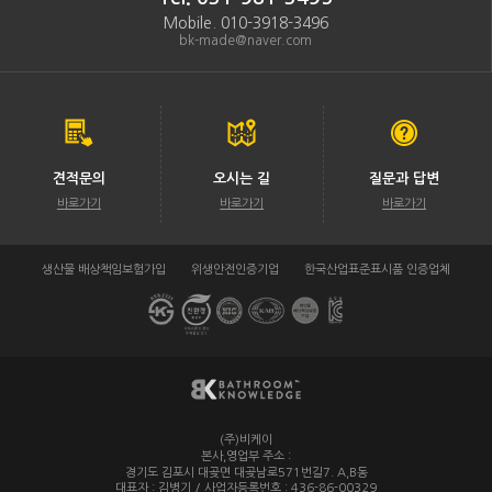
Mobile. 010-3918-3496
bk-made@naver.com
견적문의
오시는 길
질문과 답변
바로가기
바로가기
바로가기
생산물 배상책임보험가입
위생안전인증기업
한국산업표준표시품 인증업체
(주)비케이
/
본사,영업부 주소 :
경기도 김포시 대곶면 대곶남로571번길7. A,B동
대표자 : 김병기 / 사업자등록번호 : 436-86-00329