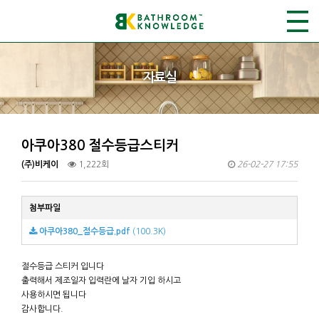
자료실
아쿠아380 절수등급스티커
(주)비케이
1,222회
26-02-27 17:55
첨부파일
아쿠아380_절수등급.pdf
(100.3K)
절수등급 스티커 입니다
출력해서 제조일자 입력란에 날자 기입 하시고
사용하시면 됩니다
감사합니다.