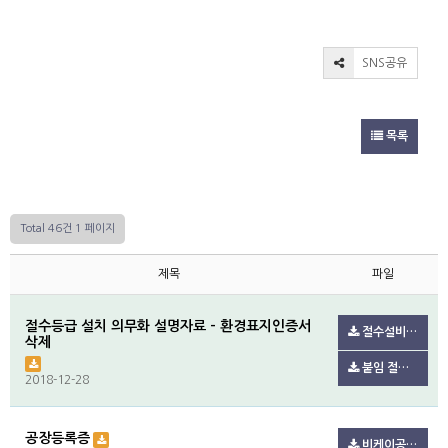
SNS공유
목록
Total 46건
1 페이지
제목
파일
절수등급 설치 의무화 설명자료 - 환경표지인증서
절수설비 설치 의무화 설명자료 배포.pdf(123.7K)
삭제
붙임 절수설비 및 절수제품 설치 의무화 설명자료2021.7..pdf(606.4K)
2018-12-28
공장등록증
비케이공장등록증.pdf(101.0K)