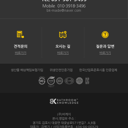
Mobile. 010-3918-3496
bk-made@naver.com
견적문의
오시는 길
질문과 답변
바로가기
바로가기
바로가기
생산물 배상책임보험가입
위생안전인증기업
한국산업표준표시품 인증업체
(주)비케이
/
본사,영업부 주소 :
경기도 김포시 대곶면 대곶남로571번길7. A,B동
대표자 : 김병기 / 사업자등록번호 : 436-86-00329