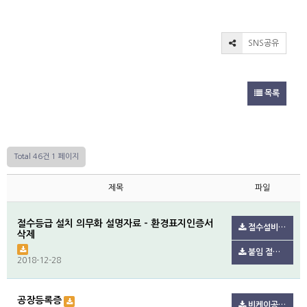
SNS공유
목록
Total 46건
1 페이지
제목
파일
절수등급 설치 의무화 설명자료 - 환경표지인증서
절수설비 설치 의무화 설명자료 배포.pdf(123.7K)
삭제
붙임 절수설비 및 절수제품 설치 의무화 설명자료2021.7..pdf(606.4K)
2018-12-28
공장등록증
비케이공장등록증.pdf(101.0K)