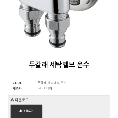
두갈래 세탁밸브 온수
CODE
두갈래 세탁밸브 온수
제조사
(주)비케이
다운로드
제품도면