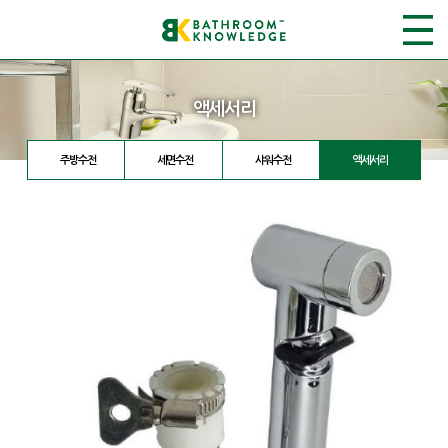
액세서리
주방수전
세면수전
샤워수전
액세서리