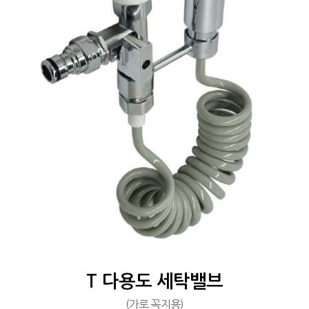
T 다용도 세탁밸브
(가로 꼭지용)